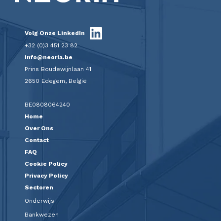
Volg Onze LinkedIn
+32 (0)3 451 23 82
info@neoria.be
Prins Boudewijnlaan 41
2650 Edegem, België
BE0808064240
Home
Over Ons
Contact
FAQ
Cookie Policy
Privacy Policy
Sectoren
Onderwijs
Bankwezen